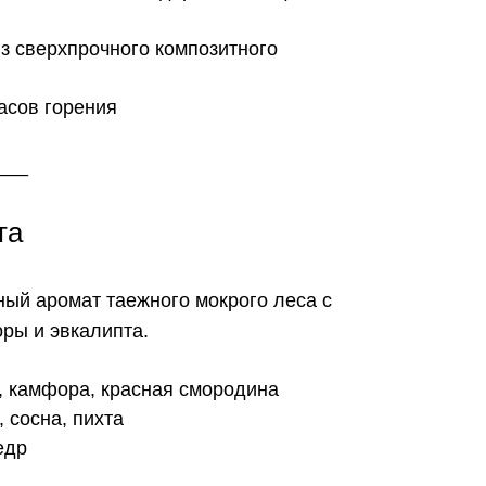
з сверхпрочного композитного
часов горения
___
та
ый аромат таежного мокрого леса с
ры и эвкалипта.
т, камфора, красная смородина
, сосна, пихта
едр